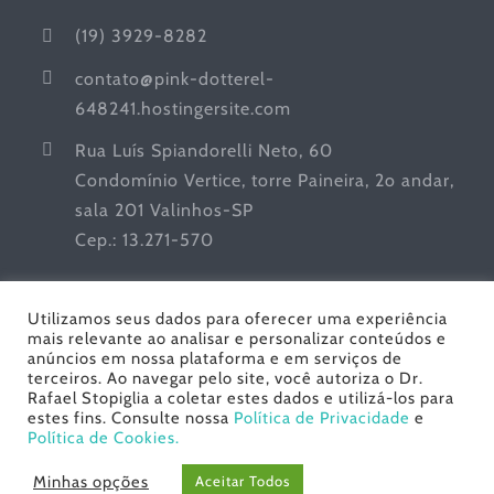
(19) 3929-8282
contato@pink-dotterel-
648241.hostingersite.com
Rua Luís Spiandorelli Neto, 60
Condomínio Vertice, torre Paineira, 2o andar,
sala 201 Valinhos-SP
Cep.: 13.271-570
Utilizamos seus dados para oferecer uma experiência
mais relevante ao analisar e personalizar conteúdos e
anúncios em nossa plataforma e em serviços de
terceiros. Ao navegar pelo site, você autoriza o Dr.
Rafael Stopiglia a coletar estes dados e utilizá-los para
estes fins. Consulte nossa
Política de Privacidade
e
Dr. Rafael Stopiglia - Urologia | Todos os Direitos
Política de Cookies.
Reservados© Copyright
2026 | Desenvolvido por
Gracioli
Minhas opções
Aceitar Todos
Comunicação