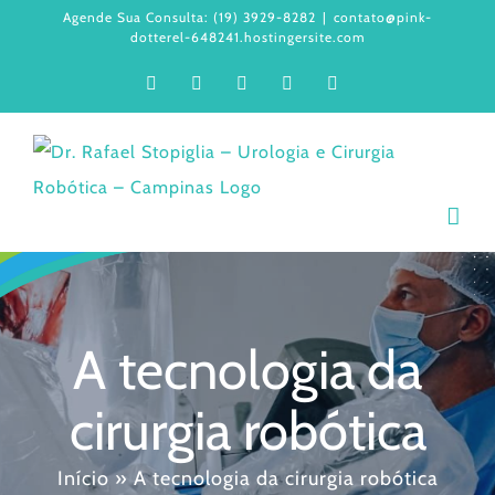
Ir
Agende Sua Consulta: (19) 3929-8282
|
contato@pink-
dotterel-648241.hostingersite.com
para
Facebook
Instagram
LinkedIn
WhatsApp
YouTube
o
conteúdo
A tecnologia da
cirurgia robótica
Início
»
A tecnologia da cirurgia robótica