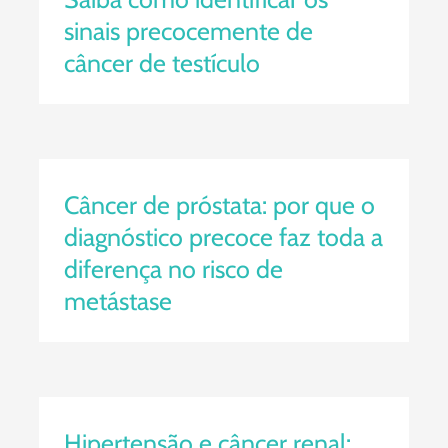
sinais precocemente de
câncer de testículo
Câncer de próstata: por que o
diagnóstico precoce faz toda a
diferença no risco de metástase
Câncer de próstata: por que o
diagnóstico precoce faz toda a
diferença no risco de
metástase
Hipertensão e câncer renal: por
que controlar a pressão pode
reduzir riscos além do coração
Hipertensão e câncer renal: