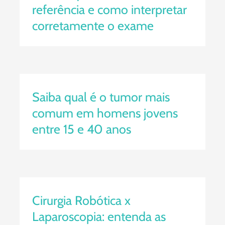
referência e como interpretar
corretamente o exame
Saiba qual é o tumor mais
comum em homens jovens entre
15 e 40 anos
Saiba qual é o tumor mais
comum em homens jovens
entre 15 e 40 anos
Cirurgia Robótica x Laparoscopia:
entenda as diferenças e
benefícios
Cirurgia Robótica x
Laparoscopia: entenda as