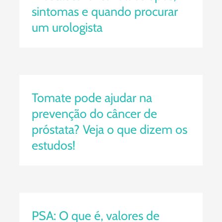
sintomas e quando procurar
um urologista
Tomate pode ajudar na
prevenção do câncer de próstata?
Veja o que dizem os estudos!
Tomate pode ajudar na
prevenção do câncer de
próstata? Veja o que dizem os
estudos!
PSA: O que é, valores de
referência e como interpretar
corretamente o exame
PSA: O que é, valores de