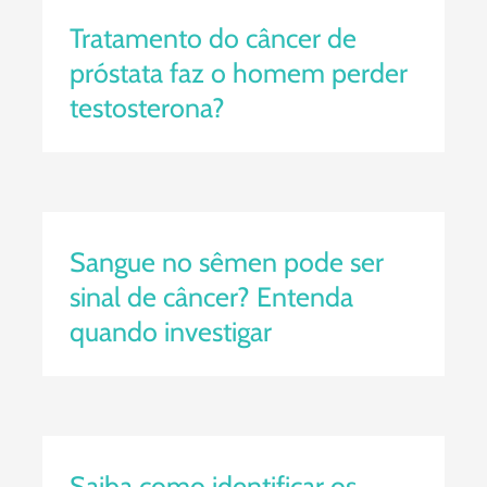
testosterona?
Tratamento do câncer de
próstata faz o homem perder
testosterona?
Sangue no sêmen pode ser sinal
de câncer? Entenda quando
investigar
Sangue no sêmen pode ser
sinal de câncer? Entenda
quando investigar
Saiba como identificar os sinais
precocemente de câncer de
testículo
Saiba como identificar os