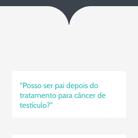
“Posso ser pai depois do
tratamento para câncer de
testículo?”
“Posso ser pai depois do
tratamento para câncer de
testículo?”
Tratamento do câncer de próstata
faz o homem perder