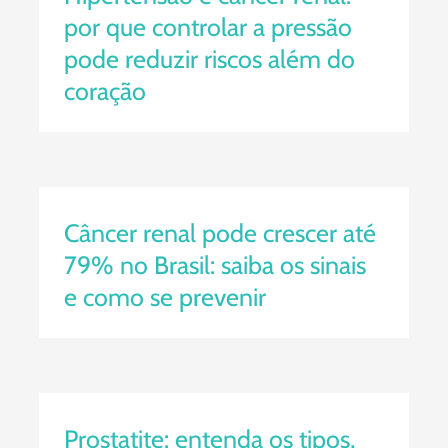
por que controlar a pressão
pode reduzir riscos além do
coração
Câncer renal pode crescer até
79% no Brasil: saiba os sinais e
como se prevenir
Câncer renal pode crescer até
79% no Brasil: saiba os sinais
e como se prevenir
Prostatite: entenda os tipos,
sintomas e quando procurar um
urologista
Prostatite: entenda os tipos,