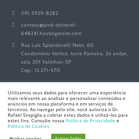
(19) 3929-8282
contato@pink-dotterel-
648241.hostingersite.com
Rua Luís Spiandorelli Neto, 60
Condomínio Vertice, torre Paineira, 2o andar,
sala 201 Valinhos-SP
Cep.: 13.271-570
Utilizamos seus dados para oferecer uma experiência
mais relevante ao analisar e personalizar conteúdos e
anúncios em nossa plataforma e em serviços de
terceiros. Ao navegar pelo site, você autoriza o Dr.
Rafael Stopiglia a coletar estes dados e utilizá-los para
estes fins. Consulte nossa
Política de Privacidade
e
Dr. Rafael Stopiglia - Urologia | Todos os Direitos
Política de Cookies.
Reservados© Copyright
2026 | Desenvolvido por
Gracioli
Minhas opções
Aceitar Todos