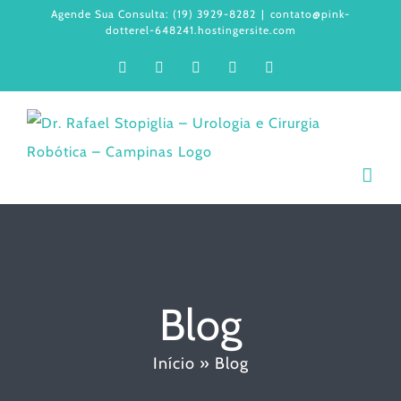
Ir
Agende Sua Consulta: (19) 3929-8282
|
contato@pink-
dotterel-648241.hostingersite.com
para
Facebook
Instagram
LinkedIn
WhatsApp
YouTube
o
conteúdo
Blog
Início
»
Blog