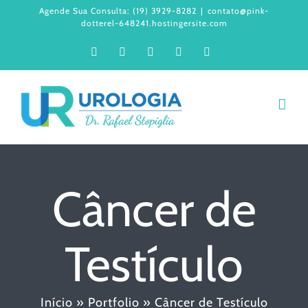
Ir
Agende Sua Consulta: (19) 3929-8282
|
contato@pink-
dotterel-648241.hostingersite.com
para
Facebook
Instagram
LinkedIn
WhatsApp
YouTube
o
conteúdo
Câncer de
Testículo
Início
»
Portfolio
»
Câncer de Testículo