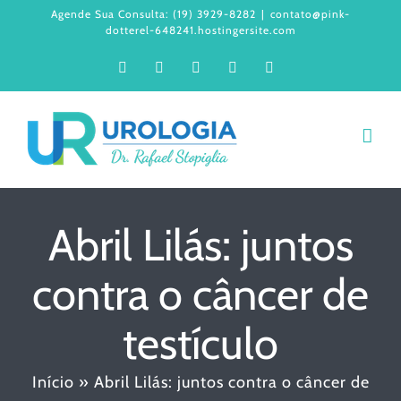
Ir
Agende Sua Consulta: (19) 3929-8282
|
contato@pink-
dotterel-648241.hostingersite.com
para
Facebook
Instagram
LinkedIn
WhatsApp
YouTube
o
conteúdo
Abril Lilás: juntos
contra o câncer de
testículo
Início
»
Abril Lilás: juntos contra o câncer de