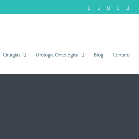
Facebook
Instagram
LinkedIn
WhatsA
You
Cirurgias
Urologia Oncológica
Blog
Contato