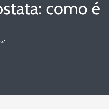
óstata: como é
to?