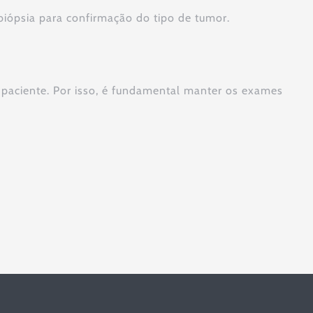
 biópsia para confirmação do tipo de tumor.
 paciente. Por isso, é fundamental manter os exames