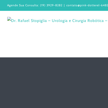
Ir
Agende Sua Consulta: (19) 3929-8282
|
contato@pink-dotterel-6482
para
o
conteúdo