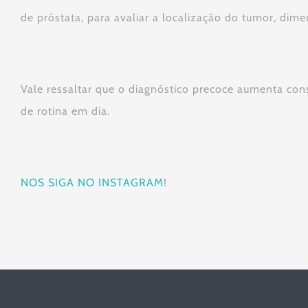
de próstata, para avaliar a localização do tumor, dime
Vale ressaltar que o diagnóstico precoce aumenta con
de rotina em dia.
NOS SIGA NO INSTAGRAM
!