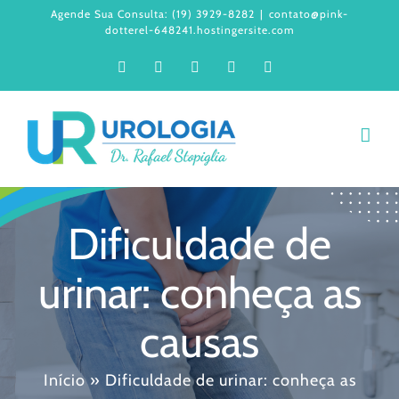
Ir
Agende Sua Consulta: (19) 3929-8282
|
contato@pink-
dotterel-648241.hostingersite.com
para
Facebook
Instagram
LinkedIn
WhatsApp
YouTube
o
conteúdo
Dificuldade de
urinar: conheça as
causas
Início
»
Dificuldade de urinar: conheça as