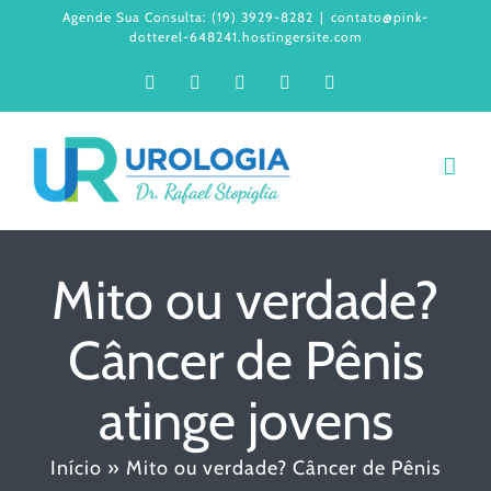
Ir
Agende Sua Consulta: (19) 3929-8282
|
contato@pink-
dotterel-648241.hostingersite.com
para
Facebook
Instagram
LinkedIn
WhatsApp
YouTube
o
conteúdo
Mito ou verdade?
Câncer de Pênis
atinge jovens
Início
»
Mito ou verdade? Câncer de Pênis