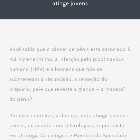
atinge jovens
Você sabia que o câncer de pênis está associado à
má higiene íntima, à infecção pelo pipolmavírus
humano (HPV) e a homens que não se
submeteram à circuncisão, a remoção do
prepúcio, pele que reveste a glande – a “cabeça”
do pênis?
Por esses motivos, a doença pode atingir os mais
jovens, de acordo com o Urologista especialista
em Urologia Oncológico e Membro da Sociedade