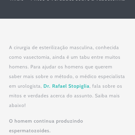
A cirurgia de esterilização masculina, conhecida
como vasectomia, ainda é um tabu entre muitos
homens. Para ajudar os homens que querem
saber mais sobre o método, o médico especialista
em urologista,
Dr. Rafael Stopiglia
, fala sobre os
mitos e verdades acerca do assunto. Saiba mais
abaixo!
O homem continua produzindo
espermatozoides.