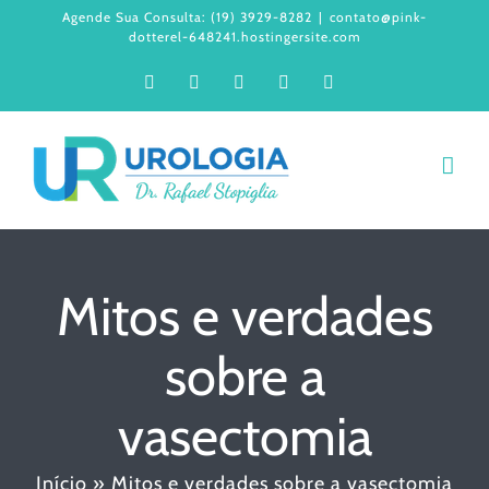
Ir
Agende Sua Consulta: (19) 3929-8282
|
contato@pink-
dotterel-648241.hostingersite.com
para
Facebook
Instagram
LinkedIn
WhatsApp
YouTube
o
conteúdo
Mitos e verdades
sobre a
vasectomia
Início
»
Mitos e verdades sobre a vasectomia