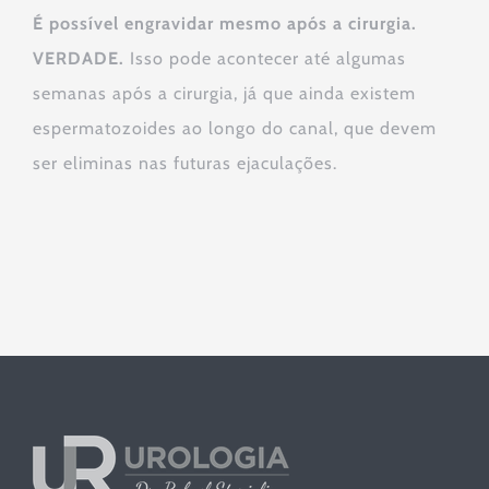
É possível engravidar mesmo após a cirurgia.
VERDADE.
Isso pode acontecer até algumas
semanas após a cirurgia, já que ainda existem
espermatozoides ao longo do canal, que devem
ser eliminas nas futuras ejaculações.