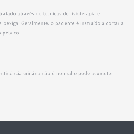
ratado através de técnicas de fisioterapia e
exiga. Geralmente, o paciente é instruído a cortar a
o pélvico.
ntinência urinária não é normal e pode acometer