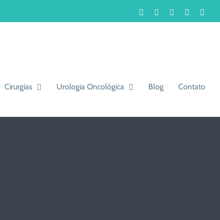
Facebook
Instagram
LinkedIn
WhatsA
You
Cirurgias
Urologia Oncológica
Blog
Contato