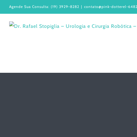
Ir
Agende Sua Consulta: (19) 3929-8282
|
contato@pink-dotterel-6482
para
o
conteúdo