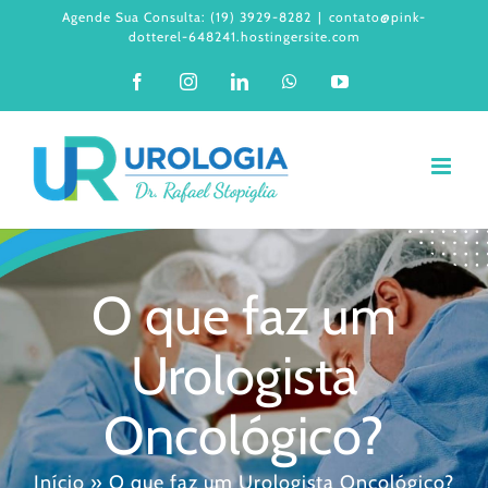
Ir
Agende Sua Consulta: (19) 3929-8282
|
contato@pink-
dotterel-648241.hostingersite.com
para
Facebook
Instagram
LinkedIn
WhatsApp
YouTube
o
conteúdo
O que faz um
Urologista
Oncológico?
Início
»
O que faz um Urologista Oncológico?