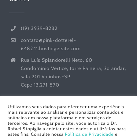
(19) 3929-8282
contato@pink-dotterel-
648241.hostingersite.com
Rua Luís Spiandorelli Neto, 60
Condomínio Vertice, torre Paineira, 2o andar,
sala 201 Valinhos-SP
Cep.: 13.271-570
Utilizamos seus dados para oferecer uma experiência
mais relevante ao analisar e personalizar conteúdos e
anúncios em nossa plataforma e em serviços de
terceiros. Ao navegar pelo site, você autoriza o Dr.
Rafael Stopiglia a coletar estes dados e utilizá-los para
estes fins. Consulte nossa
Política de Privacidade
e
Dr. Rafael Stopiglia - Urologia | Todos os Direitos