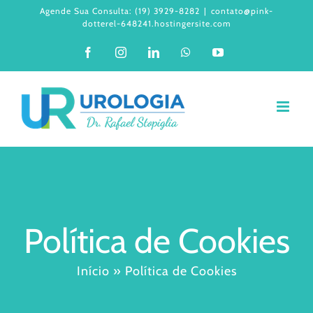
Ir
Agende Sua Consulta: (19) 3929-8282
|
contato@pink-
dotterel-648241.hostingersite.com
para
Facebook
Instagram
LinkedIn
WhatsApp
YouTube
o
conteúdo
Política de Cookies
Início
»
Política de Cookies