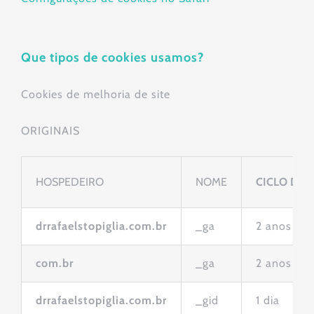
Que tipos de cookies usamos?
Cookies de melhoria de site
ORIGINAIS
HOSPEDEIRO
NOME
CICLO DA 
drrafaelstopiglia.com.br
_ga
2 anos
com.br
_ga
2 anos
drrafaelstopiglia.com.br
_gid
1 dia