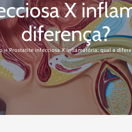
fecciosa X inflam
diferença?
io
»
Prostatite infecciosa X inflamatória: qual a difer