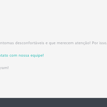
sintomas desconfortáveis e que merecem atenção! Por isso
tato com nossa equipe!
gram!