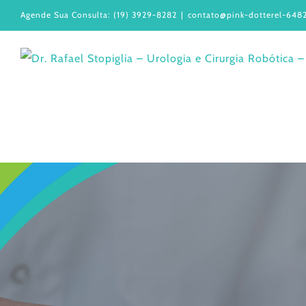
Ir
Agende Sua Consulta: (19) 3929-8282
|
contato@pink-dotterel-6482
para
o
conteúdo