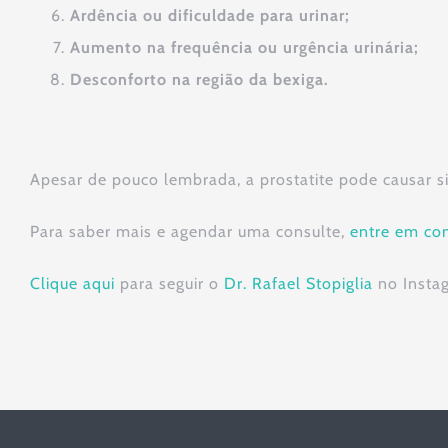
Ardência ou dificuldade para urinar;
Aumento na frequência ou urgência urinária;
Desconforto na região da bexiga.
Apesar de pouco lembrada, a prostatite pode causar 
Para saber mais e agendar uma consulte,
entre em con
Clique aqui
para seguir o
Dr. Rafael Stopiglia
no Insta