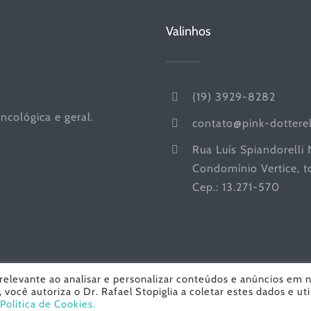
Valinhos
(19) 3929-8282
ncológica e geral.
contato@pink-dottere
Rua Luís Spiandorelli
Condomínio Vertice, to
Cep.: 13.271-570
relevante ao analisar e personalizar conteúdos e anúncios em 
você autoriza o Dr. Rafael Stopiglia a coletar estes dados e uti
logia | Todos os Direitos Reservados© Copyright
2026 | Desenvolvi
Política de Cookies.