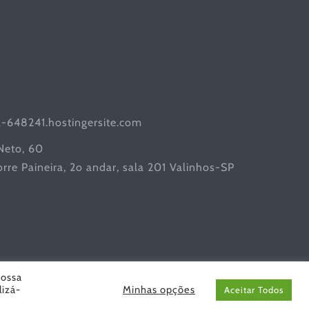
l-648241.hostingersite.com
 Neto, 60
rre Paineira, 2o andar, sala 201 Valinhos-SP
nossa
lizá-
Minhas opções
Aceitar Todos
do por
Gracioli Comunicação