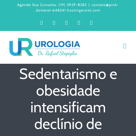
Ir
Agende Sua Consulta: (19) 3929-8282
|
contato@pink-
dotterel-648241.hostingersite.com
para
Facebook
Instagram
LinkedIn
WhatsApp
YouTube
o
conteúdo
Sedentarismo e
obesidade
intensificam
declínio de