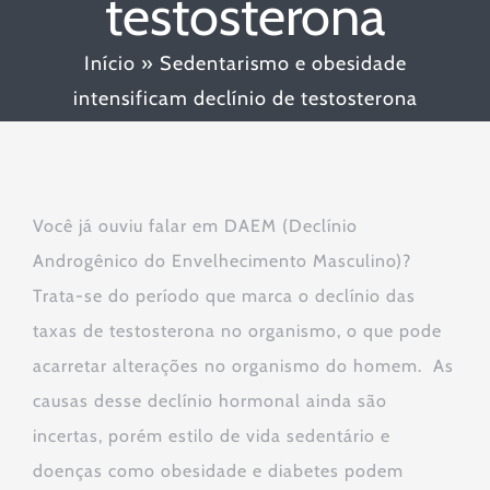
testosterona
Início
»
Sedentarismo e obesidade
intensificam declínio de testosterona
Você já ouviu falar em DAEM (Declínio
Androgênico do Envelhecimento Masculino)?
Trata-se do período que marca o declínio das
taxas de testosterona no organismo, o que pode
acarretar alterações no organismo do homem. As
causas desse declínio hormonal ainda são
incertas, porém estilo de vida sedentário e
doenças como obesidade e diabetes podem