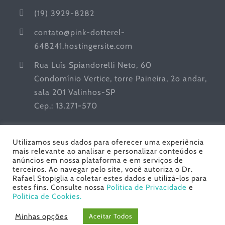
(19) 3929-8282
contato@pink-dotterel-
648241.hostingersite.com
Rua Luís Spiandorelli Neto, 60
Condomínio Vertice, torre Paineira, 2o andar,
sala 201 Valinhos-SP
Cep.: 13.271-570
Utilizamos seus dados para oferecer uma experiência
mais relevante ao analisar e personalizar conteúdos e
anúncios em nossa plataforma e em serviços de
terceiros. Ao navegar pelo site, você autoriza o Dr.
Rafael Stopiglia a coletar estes dados e utilizá-los para
estes fins. Consulte nossa
Política de Privacidade
e
Dr. Rafael Stopiglia - Urologia | Todos os Direitos
Política de Cookies.
Reservados© Copyright
2026 | Desenvolvido por
Gracioli
Minhas opções
Aceitar Todos
Comunicação