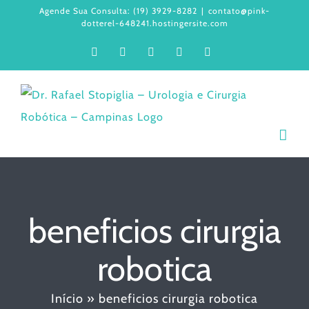
Ir
Agende Sua Consulta: (19) 3929-8282
|
contato@pink-
dotterel-648241.hostingersite.com
para
Facebook
Instagram
LinkedIn
WhatsApp
YouTube
o
conteúdo
beneficios cirurgia
robotica
Início
»
beneficios cirurgia robotica