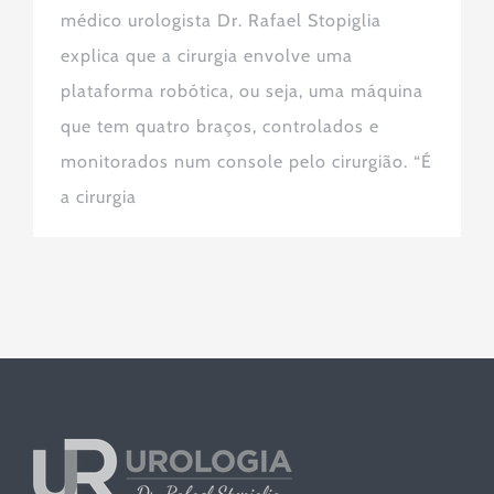
médico urologista Dr. Rafael Stopiglia
explica que a cirurgia envolve uma
plataforma robótica, ou seja, uma máquina
que tem quatro braços, controlados e
monitorados num console pelo cirurgião. “É
a cirurgia