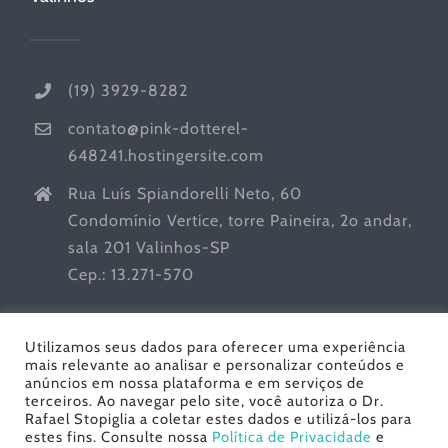
(19) 3929-8282
contato@pink-dotterel-
648241.hostingersite.com
Rua Luís Spiandorelli Neto, 60
Condomínio Vertice, torre Paineira, 2o andar,
sala 201 Valinhos-SP
Cep.: 13.271-570
Utilizamos seus dados para oferecer uma experiência
mais relevante ao analisar e personalizar conteúdos e
anúncios em nossa plataforma e em serviços de
terceiros. Ao navegar pelo site, você autoriza o Dr.
Rafael Stopiglia a coletar estes dados e utilizá-los para
estes fins. Consulte nossa
Política de Privacidade
e
Dr. Rafael Stopiglia - Urologia | Todos os Direitos