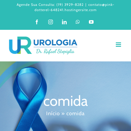
Ir
Agende Sua Consulta: (19) 3929-8282
|
contato@pink-
dotterel-648241.hostingersite.com
para
Facebook
Instagram
LinkedIn
WhatsApp
YouTube
o
conteúdo
comida
Início
»
comida