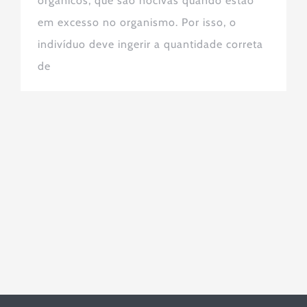
orgânicos, que são nocivas quando estão
em excesso no organismo. Por isso, o
indivíduo deve ingerir a quantidade correta
de