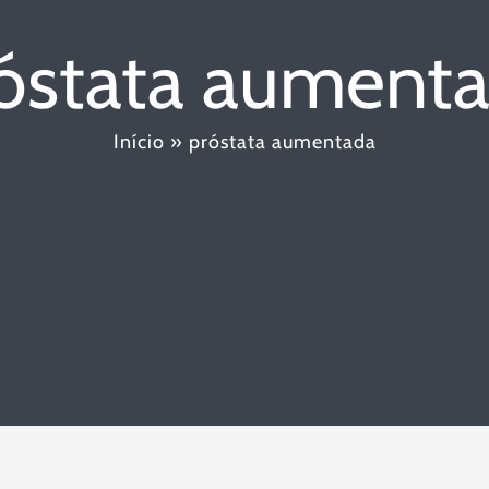
óstata aument
Início
»
próstata aumentada