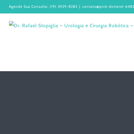
Ir
Agende Sua Consulta: (19) 3929-8282
|
contato@pink-dotterel-6482
para
o
conteúdo