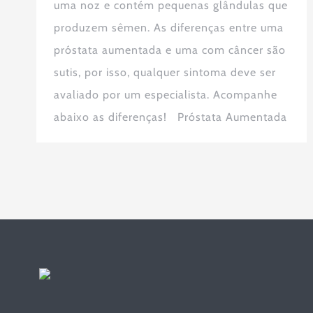
uma noz e contém pequenas glândulas que
produzem sêmen. As diferenças entre uma
próstata aumentada e uma com câncer são
sutis, por isso, qualquer sintoma deve ser
avaliado por um especialista. Acompanhe
abaixo as diferenças! Próstata Aumentada