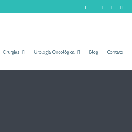
Facebook
Instagram
LinkedIn
WhatsA
You
Cirurgias
Urologia Oncológica
Blog
Contato