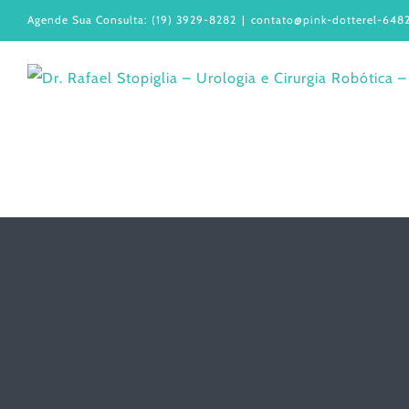
Ir
Agende Sua Consulta: (19) 3929-8282
|
contato@pink-dotterel-6482
para
o
conteúdo