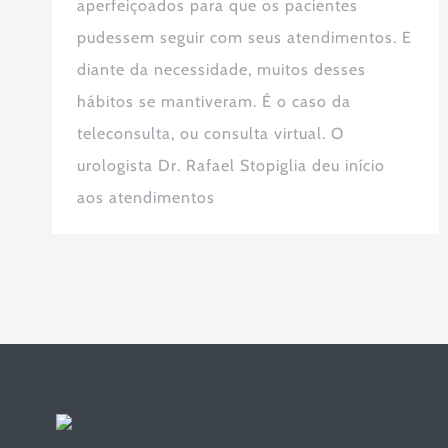
aperfeiçoados para que os pacientes
pudessem seguir com seus atendimentos. E
diante da necessidade, muitos desses
hábitos se mantiveram. É o caso da
teleconsulta, ou consulta virtual. O
urologista Dr. Rafael Stopiglia deu início
aos atendimentos