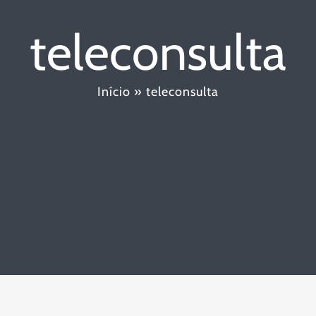
teleconsulta
Início
»
teleconsulta