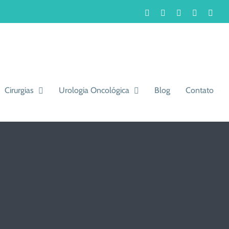
Facebook
Instagram
LinkedIn
WhatsA
You
Cirurgias
Urologia Oncológica
Blog
Contato