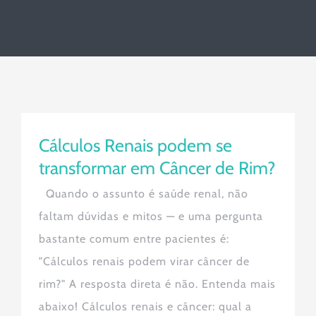
Cálculos Renais podem se
transformar em Câncer de Rim?
Cálculos Renais podem se
transformar em Câncer de Rim?
Quando o assunto é saúde renal, não
faltam dúvidas e mitos — e uma pergunta
bastante comum entre pacientes é:
"Cálculos renais podem virar câncer de
rim?" A resposta direta é não. Entenda mais
abaixo! Cálculos renais e câncer: qual a