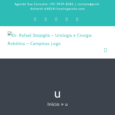
Ir
Agende Sua Consulta: (19) 3929-8282
|
contato@pink-
dotterel-648241.hostingersite.com
para
Facebook
Instagram
LinkedIn
WhatsApp
YouTube
o
conteúdo
u
Início
»
u