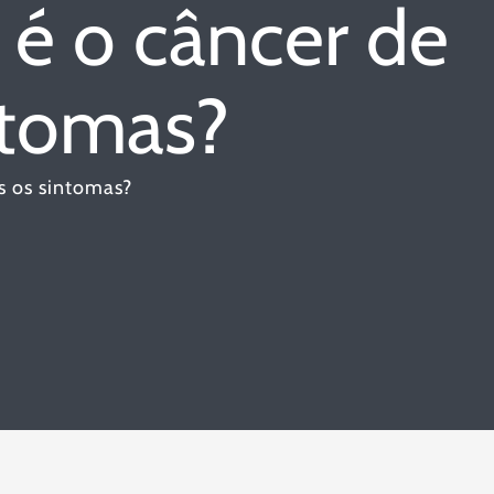
 é o câncer de
ntomas?
s os sintomas?