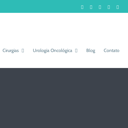
Facebook
Instagram
LinkedIn
WhatsA
You
Cirurgias
Urologia Oncológica
Blog
Contato