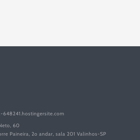
l-648241.hostingersite.com
 Neto, 60
rre Paineira, 2o andar, sala 201 Valinhos-SP