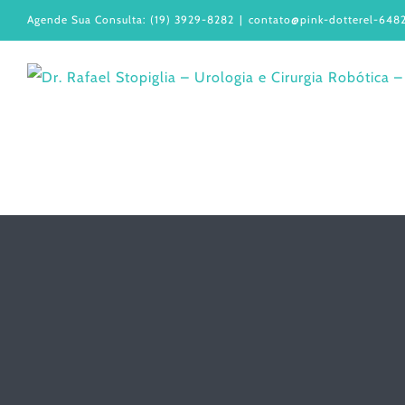
Ir
Agende Sua Consulta: (19) 3929-8282
|
contato@pink-dotterel-6482
para
o
conteúdo