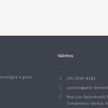
Valinhos
ncológica e geral.
(19) 3929-8282
contato@pink-dottere
Rua Luís Spiandorelli
Condomínio Vertice, to