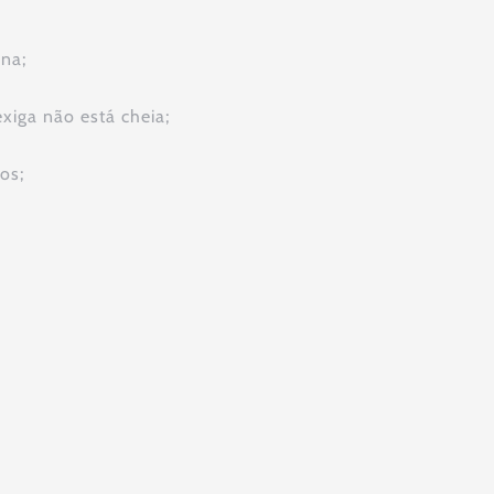
ina;
xiga não está cheia;
os;