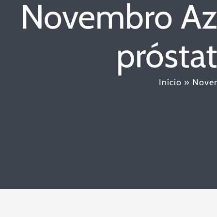
Novembro Azul
prósta
Início
»
Novem