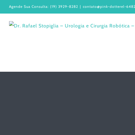
Ir
Agende Sua Consulta: (19) 3929-8282
|
contato@pink-dotterel-6482
para
o
conteúdo