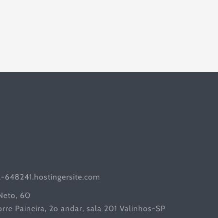
l-648241.hostingersite.com
 Neto, 60
rre Paineira, 2o andar, sala 201 Valinhos-SP