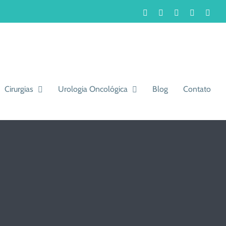
Facebook
Instagram
LinkedIn
WhatsA
You
Cirurgias
Urologia Oncológica
Blog
Contato