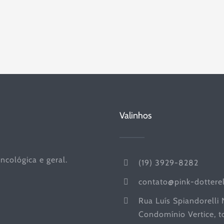
Valinhos
ncológica e geral.
(19) 3929-8282
contato@pink-dottere
Rua Luís Spiandorelli
Condomínio Vertice, to