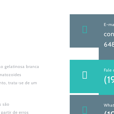
E-ma
con
648
ão gelatinosa branca
Fale
rmatozoides
(1
nto, trata-se de um
s são
What
artir de erros