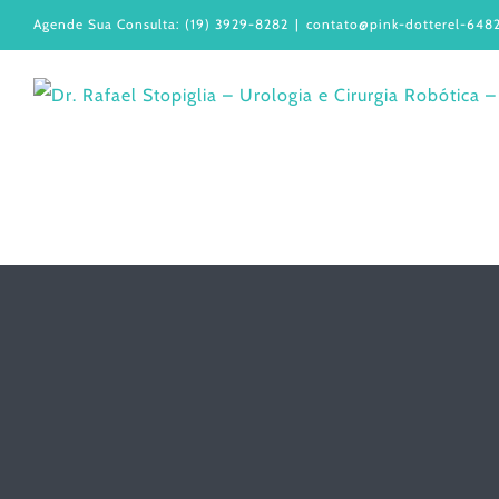
Ir
Agende Sua Consulta: (19) 3929-8282
|
contato@pink-dotterel-6482
para
o
conteúdo