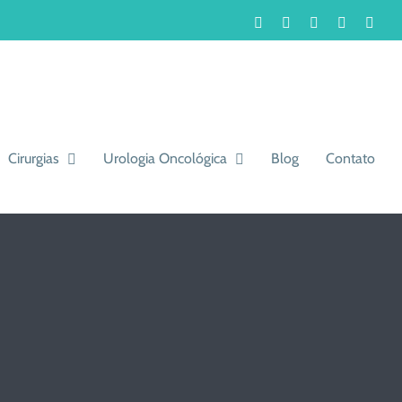
Facebook
Instagram
LinkedIn
WhatsA
You
Cirurgias
Urologia Oncológica
Blog
Contato