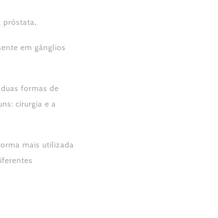
 próstata,
sente em gânglios
, duas formas de
s: cirurgia e a
forma mais utilizada
iferentes