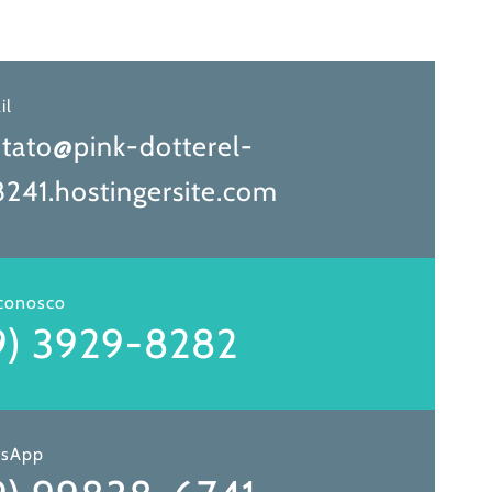
il
tato@pink-dotterel-
241.hostingersite.com
 conosco
9) 3929-8282
sApp