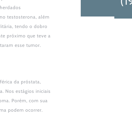
(1
 herdados
no testosterona, além
itária, tendo o dobro
nte próximo que teve a
ntaram esse tumor.
érica da próstata,
. Nos estágios iniciais
toma. Porém, com sua
rma podem ocorrer.