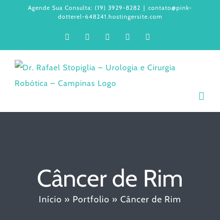
Ir
Agende Sua Consulta: (19) 3929-8282
|
contato@pink-
dotterel-648241.hostingersite.com
para
Facebook
Instagram
LinkedIn
WhatsApp
YouTube
o
conteúdo
Câncer de Rim
Início
»
Portfolio
»
Câncer de Rim