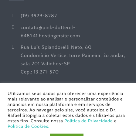
(19) 3929-8282
contato@pink-dotterel-
648241.hostingersite.com
Rua Luís Spiandorelli Neto, 60
Condomínio Vertice, torre Paineira, 2o andar,
sala 201 Valinhos-SP
Cep.: 13.271-570
Utilizamos seus dados para oferecer uma experiência
mais relevante ao analisar e personalizar conteúdos e
anúncios em nossa plataforma e em serviços de
terceiros. Ao navegar pelo site, você autoriza o Dr.
Rafael Stopiglia a coletar estes dados e utilizá-los para
estes fins. Consulte nossa
Política de Privacidade
e
Dr. Rafael Stopiglia - Urologia | Todos os Direitos
Política de Cookies.
Reservados© Copyright
2026 | Desenvolvido por
Gracioli