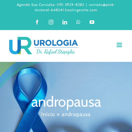
Ir
Agende Sua Consulta: (19) 3929-8282
|
contato@pink-
dotterel-648241.hostingersite.com
para
Facebook
Instagram
LinkedIn
WhatsApp
YouTube
o
conteúdo
andropausa
Início
»
andropausa