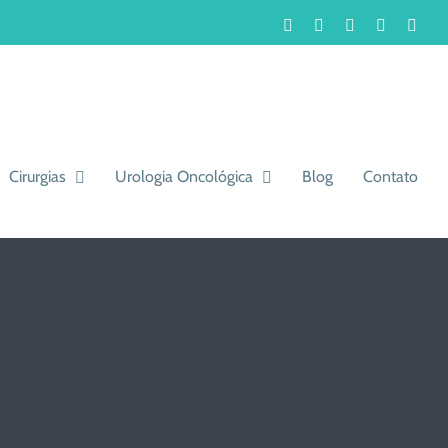
Facebook
Instagram
LinkedIn
WhatsA
You
Cirurgias
Urologia Oncológica
Blog
Contato