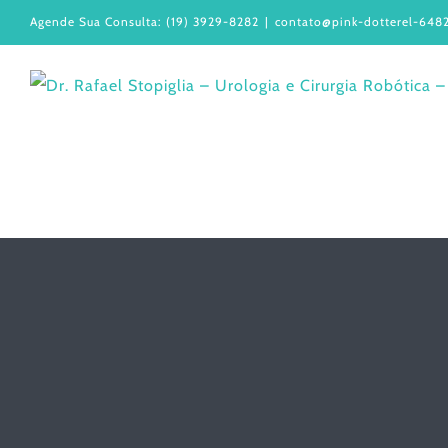
Ir
Agende Sua Consulta: (19) 3929-8282
|
contato@pink-dotterel-6482
para
o
conteúdo