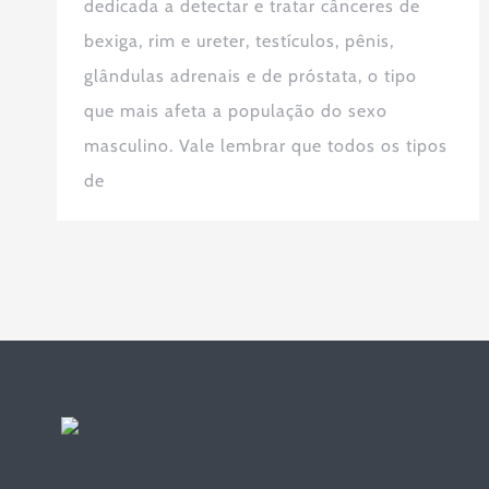
dedicada a detectar e tratar cânceres de
bexiga, rim e ureter, testículos, pênis,
glândulas adrenais e de próstata, o tipo
que mais afeta a população do sexo
masculino. Vale lembrar que todos os tipos
de