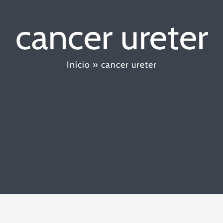
cancer ureter
Início
»
cancer ureter