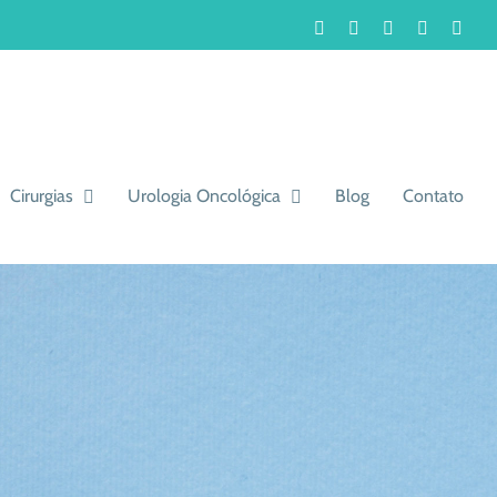
Facebook
Instagram
LinkedIn
WhatsA
You
Cirurgias
Urologia Oncológica
Blog
Contato