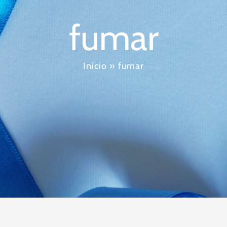
fumar
Início
»
fumar