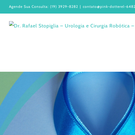
Ir
Agende Sua Consulta: (19) 3929-8282
|
contato@pink-dotterel-6482
para
o
conteúdo