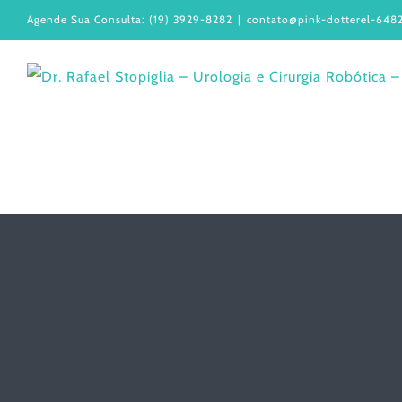
Ir
Agende Sua Consulta: (19) 3929-8282
|
contato@pink-dotterel-6482
para
o
conteúdo