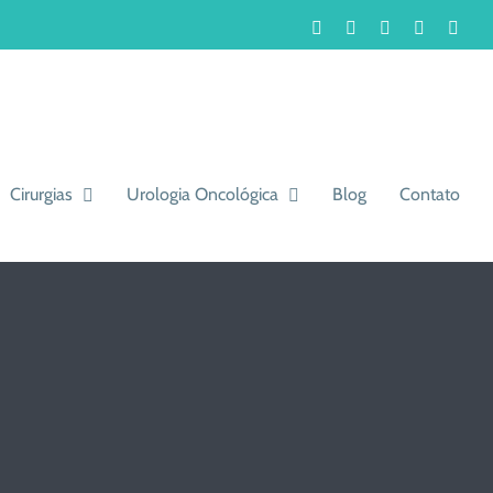
Facebook
Instagram
LinkedIn
WhatsA
You
Cirurgias
Urologia Oncológica
Blog
Contato