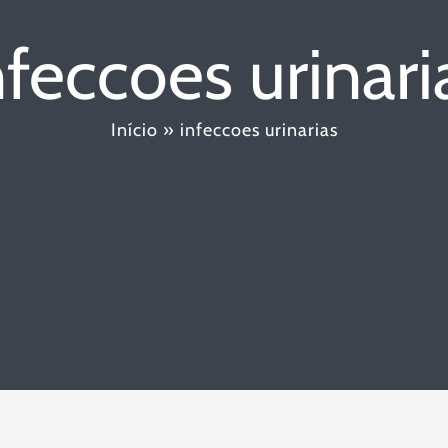
nfeccoes urinari
Início
»
infeccoes urinarias