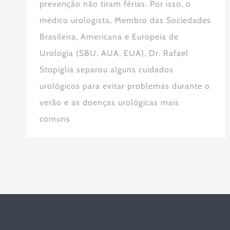
prevenção não tiram férias. Por isso, o
médico urologista, Membro das Sociedades
Brasileira, Americana e Europeia de
Urologia (SBU, AUA, EUA), Dr. Rafael
Stopiglia separou alguns cuidados
urológicos para evitar problemas durante o
verão e as doenças urológicas mais
comuns