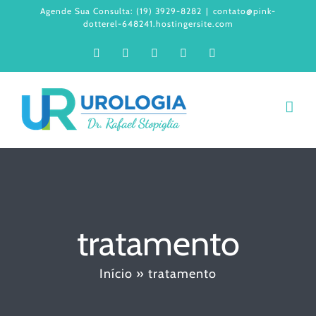
Ir
Agende Sua Consulta: (19) 3929-8282
|
contato@pink-
dotterel-648241.hostingersite.com
para
Facebook
Instagram
LinkedIn
WhatsApp
YouTube
o
conteúdo
tratamento
Início
»
tratamento