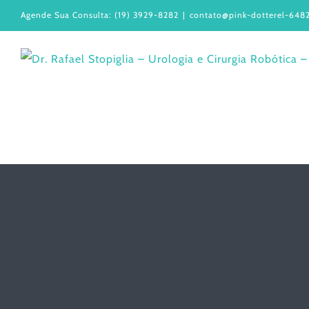
Ir
Agende Sua Consulta: (19) 3929-8282
|
contato@pink-dotterel-6482
para
o
conteúdo