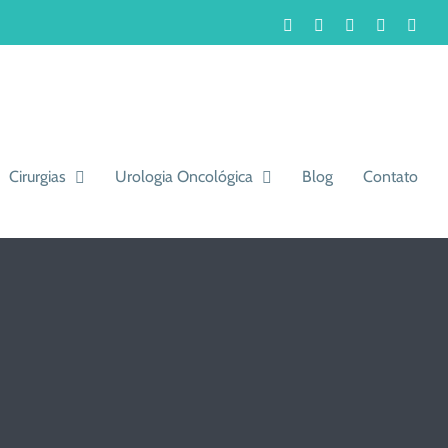
Facebook
Instagram
LinkedIn
WhatsA
You
Cirurgias
Urologia Oncológica
Blog
Contato