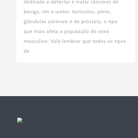
dedicada a detectar e tratar cânceres de
bexiga, rim e ureter, testículos, pênis,
glândulas adrenais e de próstata, o tipo
que mais afeta a população do sexo
masculino. Vale lembrar que todos os tipos
de