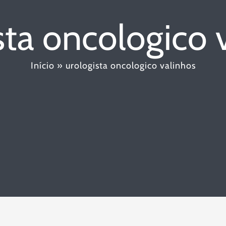
sta oncologico 
Início
»
urologista oncologico valinhos