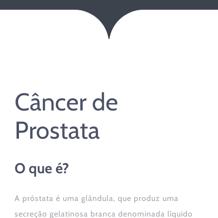
Câncer de
Prostata
O que é?
A próstata é uma glândula, que produz uma
secreção gelatinosa branca denominada líquido