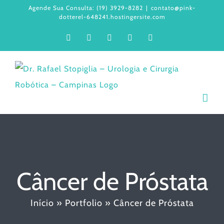
Ir
Agende Sua Consulta: (19) 3929-8282
|
contato@pink-
dotterel-648241.hostingersite.com
para
Facebook
Instagram
LinkedIn
WhatsApp
YouTube
o
conteúdo
Câncer de Próstata
Início
»
Portfolio
»
Câncer de Próstata