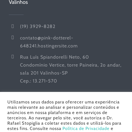
Valinhos
(19) 3929-8282
contato@pink-dotterel-
648241.hostingersite.com
Rua Luís Spiandorelli Neto, 60
Condomínio Vertice, torre Paineira, 2o andar,
sala 201 Valinhos-SP
Cep.: 13.271-570
Utilizamos seus dados para oferecer uma experiência
mais relevante ao analisar e personalizar conteúdos e
anúncios em nossa plataforma e em serviços de
terceiros. Ao navegar pelo site, você autoriza o Dr.
Rafael Stopiglia a coletar estes dados e utilizá-los para
estes fins. Consulte nossa
Política de Privacidade
e
Dr. Rafael Stopiglia - Urologia | Todos os Direitos