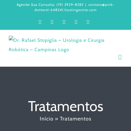
Ir
Agende Sua Consulta: (19) 3929-8282
|
contato@pink-
dotterel-648241.hostingersite.com
para
Facebook
Instagram
LinkedIn
WhatsApp
YouTube
o
conteúdo
Tratamentos
Início
»
Tratamentos