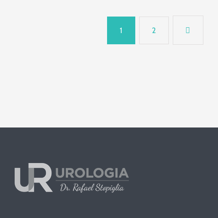
Hiperplasia Prostática Benigna
(HPB)
1
2