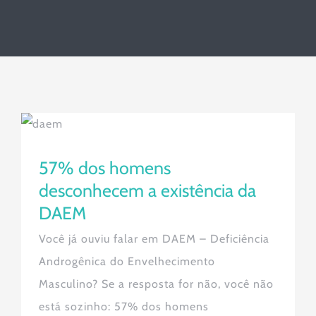
57% dos homens desconhecem a
existência da DAEM
57% dos homens
desconhecem a existência da
DAEM
Você já ouviu falar em DAEM – Deficiência
Androgênica do Envelhecimento
Masculino? Se a resposta for não, você não
está sozinho: 57% dos homens