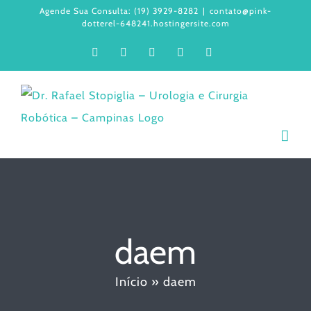
Ir
Agende Sua Consulta: (19) 3929-8282
|
contato@pink-
dotterel-648241.hostingersite.com
para
Facebook
Instagram
LinkedIn
WhatsApp
YouTube
o
conteúdo
daem
Início
»
daem