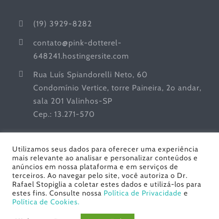
(19) 3929-8282
contato@pink-dotterel-
648241.hostingersite.com
Rua Luís Spiandorelli Neto, 60
Condomínio Vertice, torre Paineira, 2o andar,
sala 201 Valinhos-SP
Cep.: 13.271-570
Utilizamos seus dados para oferecer uma experiência
mais relevante ao analisar e personalizar conteúdos e
anúncios em nossa plataforma e em serviços de
terceiros. Ao navegar pelo site, você autoriza o Dr.
Rafael Stopiglia a coletar estes dados e utilizá-los para
estes fins. Consulte nossa
Política de Privacidade
e
Dr. Rafael Stopiglia - Urologia | Todos os Direitos
Política de Cookies.
Reservados© Copyright
2026 | Desenvolvido por
Gracioli