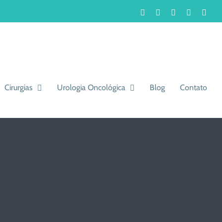
Facebook
Instagram
LinkedIn
WhatsA
You
Cirurgias
Urologia Oncológica
Blog
Contato