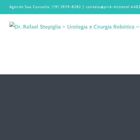
Ir
Agende Sua Consulta: (19) 3929-8282
|
contato@pink-dotterel-6482
para
o
conteúdo