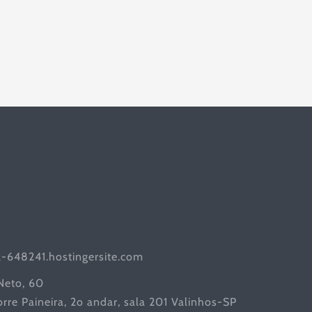
l-648241.hostingersite.com
 Neto, 60
rre Paineira, 2o andar, sala 201 Valinhos-SP