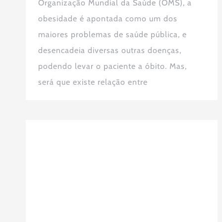
Organização Mundial da Saúde (OMS), a
obesidade é apontada como um dos
maiores problemas de saúde pública, e
desencadeia diversas outras doenças,
podendo levar o paciente a óbito. Mas,
será que existe relação entre
Novembro Azul: afinal, o que é o
câncer de próstata e quais os
sintomas?