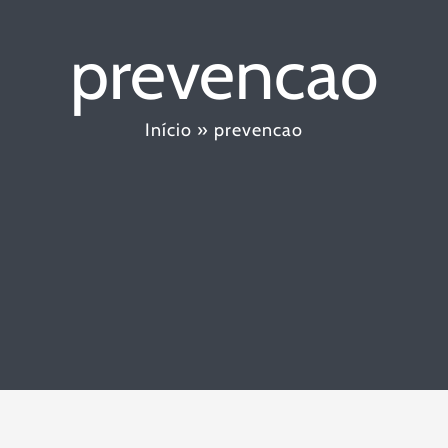
prevencao
Início
»
prevencao