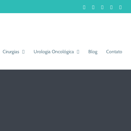
Facebook
Instagram
LinkedIn
WhatsA
You
Cirurgias
Urologia Oncológica
Blog
Contato