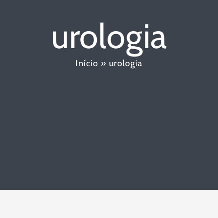
urologia
Início
»
urologia