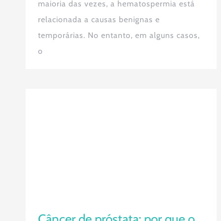
maioria das vezes, a hematospermia está
relacionada a causas benignas e
temporárias. No entanto, em alguns casos,
o
Câncer de próstata: por que o
diagnóstico precoce faz toda a
diferença no risco de metástase
Câncer de próstata: por que o