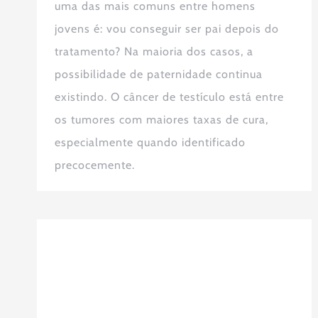
uma das mais comuns entre homens
jovens é: vou conseguir ser pai depois do
tratamento? Na maioria dos casos, a
possibilidade de paternidade continua
existindo. O câncer de testículo está entre
os tumores com maiores taxas de cura,
especialmente quando identificado
precocemente.
Sangue no sêmen pode ser sinal de
câncer? Entenda quando investigar