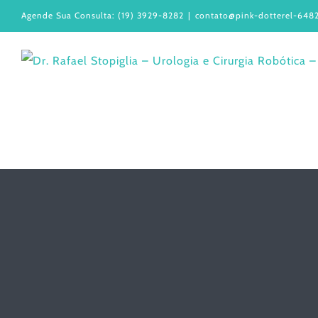
Ir
Agende Sua Consulta: (19) 3929-8282
|
contato@pink-dotterel-6482
para
o
conteúdo